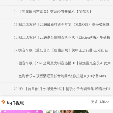
魅力车载大碟】
14.【黑膠暖男声雷鬼】蓝调轻节奏煲机【DJ邹杰】
15.阳江DJ权仔【2026最新打造全英文《私货Q鼓》享受极限魅
力车载大碟】
16.阳江DJ权仔【2026港台翻唱百听不厌《Electro劲嗨》享受极
限魅力车载大碟】
17.嗨音车载《重低音DJ【硬曲超然】关中王进行曲·王者出征·
慢到快开车不犯困英文串烧》 河南Dj彦航
18.领音车载《2026全网最火唞音热播DJ【超燃雷鬼空灵AI女声
电音超长版】动感节奏弹跳重低音》(Dj音少Mix)
19.色海音乐→顶级洒吧重低音嗨曲!让你扭起来(DJ小曾Mix)
20.HY-【首首催泪·伤感无敌HQ】情歌才子专辑壹集-嗨音社DJ
彦航
更多视频>>
热门视频