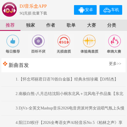
DJ音乐盒APP
安卓
车机
SQ无损 批量下载
推荐
独家
作者
歌单
大赛
分类
更多>>
新曲首发
1.【怀念邓丽君日语70首白金版】经典永恒珍藏【DJ邹杰】
2.南极白熊-八月总结沈阳小桐东北风＋沈风电子作品集【东北
俊丫头.东北神曲.挖曲麻菜的玉芬.东北的爷们】
3.DjVz-全英文Mashup音乐2026电音房派对男女说唱气氛上头慢
摇串烧
4.阳江DJ权仔【2026全粤语女声AI轻音乐No.5《柏林之声》享