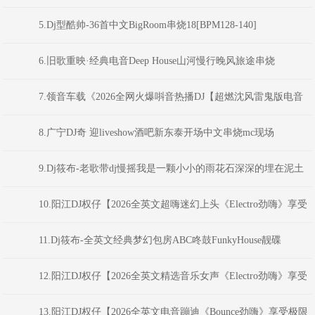
受极限魅力车载大碟】
5.Dj型酷帅-36首中文BigRoom串烧18[BPM128-140]
6.旧歌重映·经典电音Deep House山河慢行晚风旅途串烧
DJAION
7.领音车载《2026全网火爆唞音热播DJ【超燃沈风雷鬼版电音
NO.1】新感觉动感外文弹跳重低音(Dj红仔Mix)
8.广宁DJ奇 迎liveshow酒吧新东泰开场中文串烧mc现场
9.Dj筱布-老歌带dj慢摇我是一颗小小的雨花石深深的埋在泥土
之中FunkyHouse串烧
10.阳江DJ权仔【2026全英文超嗨迷幻上头《Electro劲嗨》享受
极限魅力车载大碟】
11.Dj筱布-全英文经典梦幻包房ABC咚鼓FunkyHouse靓碟
12.阳江DJ权仔【2026全英文精选音乐女声《Electro劲嗨》享受
极限魅力车载大碟】
13.阳江DJ权仔【2026全英文电音蹦迪《Bounce劲嗨》享受极限