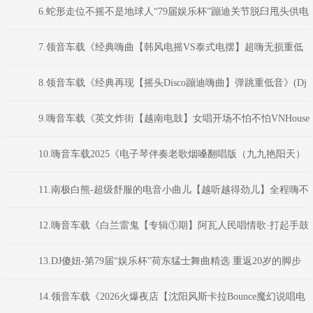
乐杯·韩风Bounce电音派对》颍上DJ虹君
6.蛇形走位不摇不是地球人“79届娱乐杯”蹦迪关节脱臼甩头供电
局-宁音社音乐文化
7.领音车载《经典嗨曲【韩风电摇VS泰式电摆】超嗨无损重低
音炮》(Dj红仔Mix)
8.领音车载《经典再现【摇头Disco蹦迪嗨曲】弹跳重低音》(Dj
红仔Mix)
9.嗨音车载《英文炸街【越南电鼓】女唱开场不怕不怕VNHouse
混音车载串烧大碟》 河南DJ彦航
10.嗨音车载2025《电子琴伴奏老歌烟嗓翻唱版（九九艳阳天）
山歌好比春江水车载串烧》 DJ小花
11.南极白熊-超级舒服的电音小曲儿【越听越得劲儿】全程嗨不
停
12.嗨音车载《白兰雷鬼【专辑①期】阿瓦人民唱情歌·打起手鼓
敲起锣·我的祖国·民谣串烧大碟》 河南DJ彦航
13.DJ傻妞-第79届“娱乐杯”荷东猛士舞曲精选 重返20岁的脚步
跳跃(2025.9-Mix)
14.领音车载《2026火爆夜店【沈阳风斯卡拉Bounce魔幻说唱电