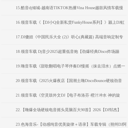
子NO.1】弹跳重低音》Dj红仔Mix)
15.酷音dj倾城-越南语TIKTOK热播Vina House越鼓风情车载慢
摇舞曲串烧
16.领音车载《【DJ小Q全新私货FunkyHouse系列】》颍上DJ虹
君
17.DJ傻妞《中国民乐大全 (2)》听心(典藏篇) 高端音响定制专
业示范碟(.11-Mix)
18.领音车载 Dj音少2025超重低音炮【劲爆经典Disco炸场蹦
迪】跳舞现场嗨碟
19.嗨音车载《甜歌翻唱电子琴伴奏DJ慢摇（抹去泪水）点燃一
根烟车载串烧V2》 DJ小花
20.领音车载《2025火爆夜店【国潮土嗨DiscoBounce硬核劲音
NO.8】弹跳重低音》(Dj红仔Mix)
21.领音车载《空灵鼓外文DJ【电子布洛芬·橙汁冲水·神的旋
律】》颍上DJ虹君
22.【嗨爆全场硬核电音摇头晃脑百大90首】2026【DJ邹杰】
23.色海音乐-【动感纯音优美旋律＋语录】车载专辑（朔州DJ阿