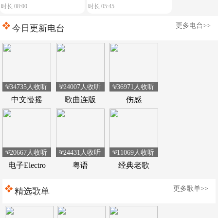
时长 08:00
时长 05:45
飙车载热舞嗨翻全程
皮耶皮耶(DjHzai
更多电台>>
FunkyHouse Remix 2026 Q
今日更新电台
鼓)
34735人收听
24007人收听
36971人收听
中文慢摇
歌曲连版
伤感
20667人收听
24431人收听
11069人收听
电子Electro
粤语
经典老歌
更多歌单>>
精选歌单