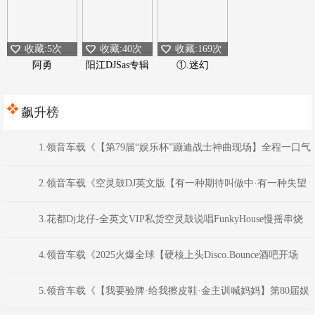
收藏:5次
收藏:40次
收藏:169次
阿勇
阳江DJSas专辑
①.迷幻
飙升榜
1.领音车载《【第79届“娱乐杯”蹦迪战士神曲现场】全程一口气
带你听完全英文音乐·以后非金币不可下载》权少音乐
2.领音车载《空灵鼓DJ英文版【有一种期待叫做中·有一种失望
叫做请添加对方为好友】》DJ虹君
3.花都Dj龙仔-全英文VIP私货空灵鼓说唱FunkyHouse慢摇串烧
4.领音车载《2025火爆全球【硬核上头Disco.Bounce酒吧开场
NO.6】劲爆电音》(Dj音少Mix)
5.领音车载《【我要验牌·给我擦皮鞋·金主训喊妈妈】第80届娱