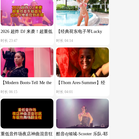
2026 超炸 DJ 来袭！超重低
【经典荷东电子琴Lucky
时长 23:47
时长 04:14
音车载音乐，让你今晚疯狂
star】舒服节奏
到天亮！
【Modern Boots-Tell Me the
【Thom Ares-Summer】经
时长 06:15
时长 04:01
Reason You Said Goodbye】
典荷东电音
重低音炸场夜店神曲混音狂
酷音dj倾城-Scooter 乐队-耶