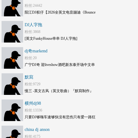
粉丝:24442
阳江DJ权仔【2026全英文电音蹦迪《Bounce
劲嗨》享受极限魅力车载大碟】
DJ人字拖
粉丝:3868
[英文FunkyHouse串串 DJ人字拖]
dj奇markend
粉丝:20
广宁DJ奇 迎liveshow酒吧新东泰开场中文串
烧mc现场
默寫
粉丝:9729
慢三 -英文古风（英文歌曲）『默寫制作』
横州dj98
粉丝:13336
只要DJ够嗨车速够快没有悲伤只有爱一路狂
嗨DJ打碟套曲劲爆车载CD1749(横州
china dj anson
DJ98Mix)
粉丝:4175