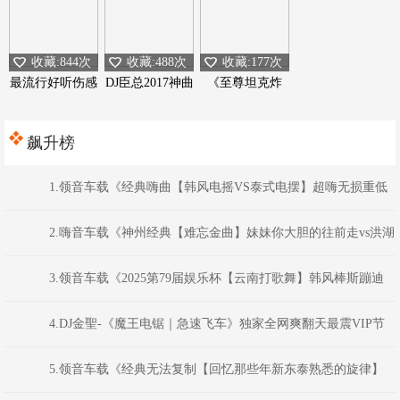
收藏:844次
收藏:488次
收藏:177次
最流行好听伤感
DJ臣总2017神曲
《至尊坦克炸
专辑
音乐工作室
弹》
飙升榜
1.领音车载《经典嗨曲【韩风电摇VS泰式电摆】超嗨无损重低
音炮》(Dj红仔Mix)
2.嗨音车载《神州经典【难忘金曲】妹妹你大胆的往前走vs洪湖
水浪打浪老歌民歌长途57首串烧》 河南Dj彦航
3.领音车载《2025第79届娱乐杯【云南打歌舞】韩风棒斯蹦迪
嗨曲》(Dj红仔Mix)
4.DJ金聖-《魔王电锯｜急速飞车》独家全网爽翻天最震VIP节
奏高级！【猛货袭来】车载音乐REMIX
5.领音车载《经典无法复制【回忆那些年新东泰熟悉的旋律】