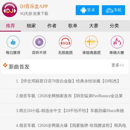
DJ音乐盒APP
安卓
车机
SQ无损 批量下载
推荐
独家
作者
歌单
大赛
分类
更多>>
新曲首发
1.【怀念邓丽君日语70首白金版】经典永恒珍藏【DJ邹杰】
2.领音车载《2026全网独家发布【唞音猛弟PavBounce金达莱
花】最新反排TechHouse电音嗨曲》(Dj音少Mix)
3.商丘DJ小磊-精选全中文【DJ不怕不怕】车载劲爆Disco串烧
Mix
4.领音车载《2026全网最火爆【我要验牌·给我擦皮鞋】韩风电