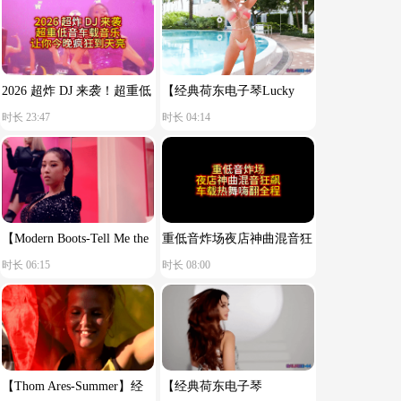
2026 超炸 DJ 来袭！超重低
【经典荷东电子琴Lucky
时长 23:47
时长 04:14
音车载音乐，让你今晚疯狂
star】舒服节奏
到天亮！
【Modern Boots-Tell Me the
重低音炸场夜店神曲混音狂
时长 06:15
时长 08:00
Reason You Said Goodbye】
飙车载热舞嗨翻全程
【Thom Ares-Summer】经
【经典荷东电子琴