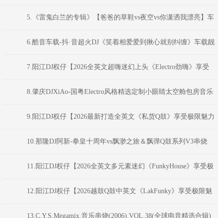
音派对Bounce弹跳重低音》(Dj红仔Mix)
5.《雷鬼白兰的专辑》【爸爸的草鞋vs夜空vs你潇洒我漂亮】车
载串烧-DJ宝剑
6.酷音车载-抖·音超火DJ《笑着相爱爱到揪心就别纠缠》车载靓
碟-Dj小峰
7.阳江DJ权仔【2026全英文超嗨迷幻上头《Electro劲嗨》享受
极限魅力车载大碟】
8.肇庆DJXiAo-国粤Electro风格精选定制小眼睛太空舱包房音乐
嗨友系列中文串烧V.50
9.阳江DJ权仔【2026最新打造全英文《私货Q鼓》享受极限魅力
车载大碟】
10.那隆DJ阿新-拳皇十周年vs飘渺之旅＆飘弹Q鼓系列V3串烧
11.阳江DJ权仔【2026全英文多元素迷幻《FunkyHouse》享受极
限魅力车载大碟】
12.阳江DJ权仔【2026越鼓Q鼓中英文《LakFunky》享受极限魅
力车载大碟】
13.C.Y.S.Megamix.音乐串烧(2006).VOL.38(全球电音精选合辑)