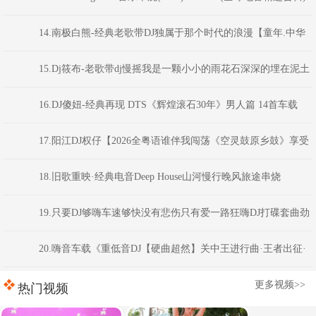
14.南极白熊-经典老歌带DJ独属于那个时代的浪漫【童年.中华
民谣.曼莉.九妹.天涯.少年壮志不言愁】
15.Dj筱布-老歌带dj慢摇我是一颗小小的雨花石深深的埋在泥土
之中FunkyHouse串烧
16.DJ傻妞-经典再现 DTS《辉煌滚石30年》男人篇 14首车载
(2026.8-Mix)
17.阳江DJ权仔【2026全粤语谁伴我闯荡《空灵鼓原乡鼓》享受
极限魅力车载大碟】
18.旧歌重映·经典电音Deep House山河慢行晚风旅途串烧
DJAION
19.只要DJ够嗨车速够快没有悲伤只有爱一路狂嗨DJ打碟套曲劲
爆车载CD1749(横州DJ98Mix)
20.嗨音车载《重低音DJ【硬曲超然】关中王进行曲·王者出征·
慢到快开车不犯困英文串烧》 河南Dj彦航
更多视频>>
热门视频