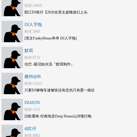
粉丝:24420
阳江DJ权仔【2026全英文超嗨迷幻上头
《Electro劲嗨》享受极限魅力车载大碟】
DJ人字拖
粉丝:3868
[英文FunkyHouse串串 DJ人字拖]
默寫
粉丝:9712
伦巴 -眼泪如水流『默寫制作』
横州dj98
粉丝:13325
只要DJ够嗨车速够快没有悲伤只有爱一路狂
嗨DJ打碟套曲劲爆车载CD1749(横州
DJAION
DJ98Mix)
粉丝:1213
旧歌重映·经典电音Deep House山河慢行晚
风旅途串烧 DJAION
dj红仔
粉丝:8882