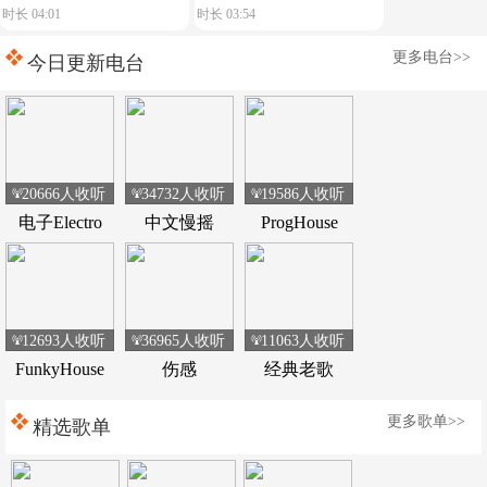
时长 04:01
时长 03:54
典荷东电音
Devotion】舒服节奏
更多电台>>
今日更新电台
20666人收听
34732人收听
19586人收听
电子Electro
中文慢摇
ProgHouse
12693人收听
36965人收听
11063人收听
FunkyHouse
伤感
经典老歌
更多歌单>>
精选歌单