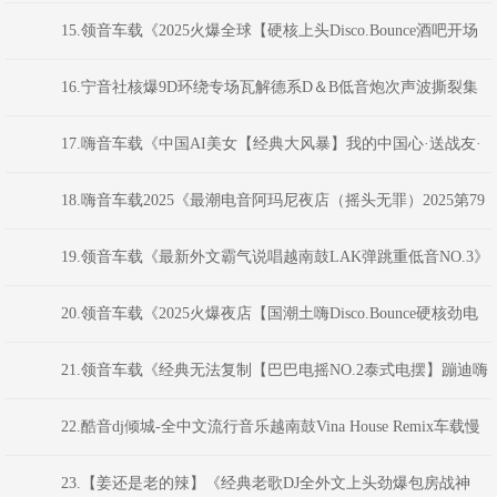
阿星 Mix
15.领音车载《2025火爆全球【硬核上头Disco.Bounce酒吧开场
NO.6】劲爆电音》(Dj音少Mix)
16.宁音社核爆9D环绕专场瓦解德系D＆B低音炮次声波撕裂集
成阵列-DJ余意
17.嗨音车载《中国AI美女【经典大风暴】我的中国心·送战友·
山丹丹花开红艳艳中文车载串烧》 河南Dj彦航
18.嗨音车载2025《最潮电音阿玛尼夜店（摇头无罪）2025第79
届“娱乐杯”蹦迪神曲串烧大赛》 DJ小雅
19.领音车载《最新外文霸气说唱越南鼓LAK弹跳重低音NO.3》
(Dj音少Mix)
20.领音车载《2025火爆夜店【国潮土嗨Disco.Bounce硬核劲电
NO.11】弹跳重低音》(Dj音少Mix)
21.领音车载《经典无法复制【巴巴电摇NO.2泰式电摆】蹦迪嗨
曲》(Dj红仔Mix)
22.酷音dj倾城-全中文流行音乐越南鼓Vina House Remix车载慢
摇舞曲串烧
23.【姜还是老的辣】《经典老歌DJ全外文上头劲爆包房战神