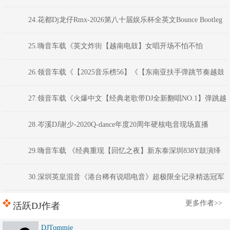
VIP嗨碟》-花都Dj龙仔ReMix
24.花都Dj龙仔Rmx-2026第八十届娱乐杯全英文Bounce Bootleg
至尊电音大碟
25.嗨音车载《英文炸街【越南电鼓】女唱开场不怕不怕
VNHouse混音车载串烧大碟》 河南DJ彦航
26.领音车载《【2025音乐榜56】《【东南亚扶手弹跳节奏越鼓
专辑SQ版】》全英文VinaHouse音乐·以后非金币不可下载》志權调音师
27.领音车载《火爆中文【经典老歌带DJ全新翻唱NO.1】弹跳越
鼓电音》(Dj红仔Mix)
28.岑溪DJ谢少-2020Q-dance年度20周年硬核电音现场直播
29.嗨音车载 《经典重现【回忆之夜】新东泰深圳838Y鼓演绎
版商业气氛全英文串烧》河南DJ彦航
30.深圳英皇混音《港台稀有说唱电音》超极限全记录精选冠军
舞曲 DjKatie
更多作者>>
活跃DJ作者
DJTommie