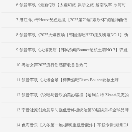
超重低音嗨曲》(Dj音少Mix)
6.领音车载《最新Q鼓【太虚幻旅·飘渺之旅·越南战车·冰河时
代】Dj浩仔Dj超仔DJ阿圣Dj阿衍》颍上DJ虹君
7.湛江dj小奇House见色起意【2025第79届“娱乐杯”蹦迪神曲低
音炮制说唱串烧大赛】
8.领音车载《2025火爆夜场【韩国酒吧HED摇头嗨电NO.1】劲
爆重低音》(Dj红仔Mix)
9.领音车载《火爆夜店【韩风劲电Bounce硬核土嗨NO.3】弹跳
重低音》(Dj红仔Mix)
10.粤语女声2025流行伤感情歌首首热门
11.领音车载《火爆全场【棒斯酒吧Disco.Bounce硬核土嗨
NO.8】劲爆重低音》(Dj音少Mix)
12.领音车载《说唱与音乐的美妙碰撞【哈利白特 Zkaaai病态的
爱】独家私货·三小时加长车载DJ》颍上DJ虹君
13.宁音社原创余意掌勺强低音终极统治第80届娱乐杯全球品牌
音响矩阵集体瘫痪-DJ余意
14.色海音乐【入冬第一炮-超嗨重低音轰炸】车载专辑(朔州DJ