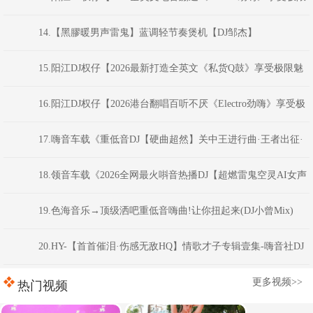
魅力车载大碟】
14.【黑膠暖男声雷鬼】蓝调轻节奏煲机【DJ邹杰】
15.阳江DJ权仔【2026最新打造全英文《私货Q鼓》享受极限魅
力车载大碟】
16.阳江DJ权仔【2026港台翻唱百听不厌《Electro劲嗨》享受极
限魅力车载大碟】
17.嗨音车载《重低音DJ【硬曲超然】关中王进行曲·王者出征·
慢到快开车不犯困英文串烧》 河南Dj彦航
18.领音车载《2026全网最火唞音热播DJ【超燃雷鬼空灵AI女声
电音超长版】动感节奏弹跳重低音》(Dj音少Mix)
19.色海音乐→顶级洒吧重低音嗨曲!让你扭起来(DJ小曾Mix)
20.HY-【首首催泪·伤感无敌HQ】情歌才子专辑壹集-嗨音社DJ
彦航
更多视频>>
热门视频