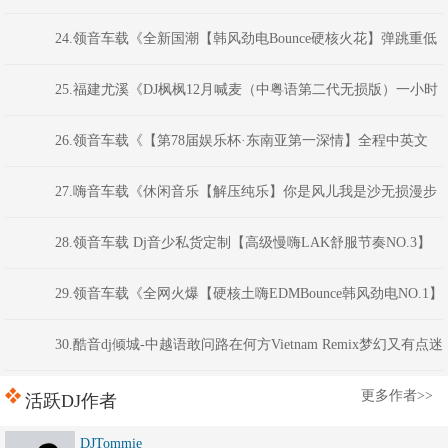
星MIX
24.领音车载《全新国潮【韩风劲电Bounce硬核火花】弹跳重低
音》(Dj红仔Mix)
25.福建尤溪《DJ枫枫12月喊麦（中粤语第二代无损版）一小时
春节回家必备喊麦串烧》福建DJ阿财
26.领音车载《【第78届娱乐杯·东南亚第一深情】全程中英文
ClubHouse音乐·以后非金币不可下载》权少音乐
27.嗨音车载《休闲音乐【解压纯乐】你是风儿我是沙无损漫步
睡前必备精选串烧》 河南DJ彦航
28.领音车载 Dj音少私货定制【高级慢嗨LAK舒服节奏NO.3】
弹跳越鼓VK电音
29.领音车载《全网火爆【硬核土嗨EDMBounce韩风劲电NO.1】
弹跳重低音》(Dj红仔Mix)
30.酷音dj倾城-中越语敢问路在何方Vietnam Remix梦幻又有点迷
离慢摇舞曲串烧
更多作者>>
活跃DJ作者
DJTommie