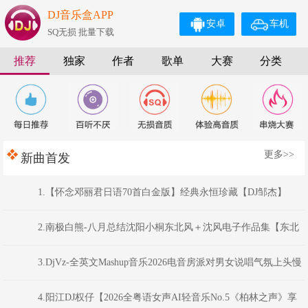
DJ音乐盒APP
安卓
车机
SQ无损 批量下载
推荐
独家
作者
歌单
大赛
分类
更多>>
新曲首发
1.【怀念邓丽君日语70首白金版】经典永恒珍藏【DJ邹杰】
2.南极白熊-八月总结沈阳小桐东北风＋沈风电子作品集【东北
俊丫头.东北神曲.挖曲麻菜的玉芬.东北的爷们】
3.DjVz-全英文Mashup音乐2026电音房派对男女说唱气氛上头慢
摇串烧
4.阳江DJ权仔【2026全粤语女声AI轻音乐No.5《柏林之声》享