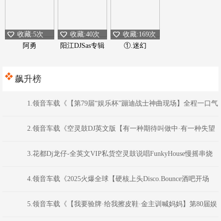
收藏:5次
收藏:40次
收藏:169次
阿勇
阳江DJSas专辑
①.迷幻
飙升榜
1.领音车载《【第79届“娱乐杯”蹦迪战士神曲现场】全程一口气
带你听完全英文音乐·以后非金币不可下载》权少音乐
2.领音车载《空灵鼓DJ英文版【有一种期待叫做中·有一种失望
叫做请添加对方为好友】》DJ虹君
3.花都Dj龙仔-全英文VIP私货空灵鼓说唱FunkyHouse慢摇串烧
4.领音车载《2025火爆全球【硬核上头Disco.Bounce酒吧开场
NO.6】劲爆电音》(Dj音少Mix)
5.领音车载《【我要验牌·给我擦皮鞋·金主训喊妈妈】第80届娱