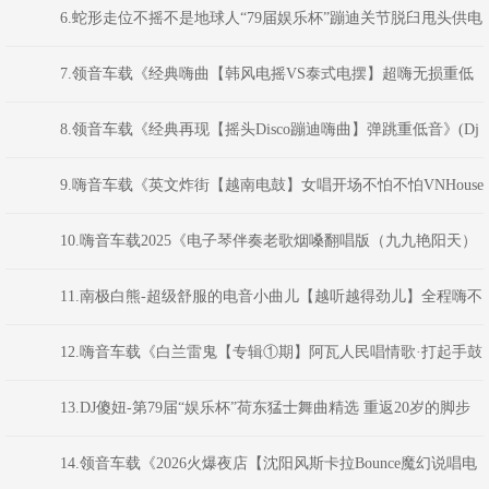
乐杯·韩风Bounce电音派对》颍上DJ虹君
6.蛇形走位不摇不是地球人“79届娱乐杯”蹦迪关节脱臼甩头供电
局-宁音社音乐文化
7.领音车载《经典嗨曲【韩风电摇VS泰式电摆】超嗨无损重低
音炮》(Dj红仔Mix)
8.领音车载《经典再现【摇头Disco蹦迪嗨曲】弹跳重低音》(Dj
红仔Mix)
9.嗨音车载《英文炸街【越南电鼓】女唱开场不怕不怕VNHouse
混音车载串烧大碟》 河南DJ彦航
10.嗨音车载2025《电子琴伴奏老歌烟嗓翻唱版（九九艳阳天）
山歌好比春江水车载串烧》 DJ小花
11.南极白熊-超级舒服的电音小曲儿【越听越得劲儿】全程嗨不
停
12.嗨音车载《白兰雷鬼【专辑①期】阿瓦人民唱情歌·打起手鼓
敲起锣·我的祖国·民谣串烧大碟》 河南DJ彦航
13.DJ傻妞-第79届“娱乐杯”荷东猛士舞曲精选 重返20岁的脚步
跳跃(2025.9-Mix)
14.领音车载《2026火爆夜店【沈阳风斯卡拉Bounce魔幻说唱电