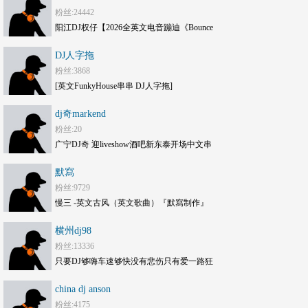
粉丝:24442
阳江DJ权仔【2026全英文电音蹦迪《Bounce
劲嗨》享受极限魅力车载大碟】
DJ人字拖
粉丝:3868
[英文FunkyHouse串串 DJ人字拖]
dj奇markend
粉丝:20
广宁DJ奇 迎liveshow酒吧新东泰开场中文串
烧mc现场
默寫
粉丝:9729
慢三 -英文古风（英文歌曲）『默寫制作』
横州dj98
粉丝:13336
只要DJ够嗨车速够快没有悲伤只有爱一路狂
嗨DJ打碟套曲劲爆车载CD1749(横州
china dj anson
DJ98Mix)
粉丝:4175