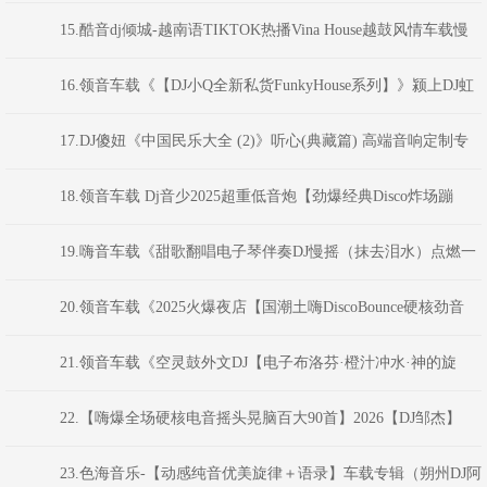
子NO.1】弹跳重低音》Dj红仔Mix)
15.酷音dj倾城-越南语TIKTOK热播Vina House越鼓风情车载慢
摇舞曲串烧
16.领音车载《【DJ小Q全新私货FunkyHouse系列】》颍上DJ虹
君
17.DJ傻妞《中国民乐大全 (2)》听心(典藏篇) 高端音响定制专
业示范碟(.11-Mix)
18.领音车载 Dj音少2025超重低音炮【劲爆经典Disco炸场蹦
迪】跳舞现场嗨碟
19.嗨音车载《甜歌翻唱电子琴伴奏DJ慢摇（抹去泪水）点燃一
根烟车载串烧V2》 DJ小花
20.领音车载《2025火爆夜店【国潮土嗨DiscoBounce硬核劲音
NO.8】弹跳重低音》(Dj红仔Mix)
21.领音车载《空灵鼓外文DJ【电子布洛芬·橙汁冲水·神的旋
律】》颍上DJ虹君
22.【嗨爆全场硬核电音摇头晃脑百大90首】2026【DJ邹杰】
23.色海音乐-【动感纯音优美旋律＋语录】车载专辑（朔州DJ阿