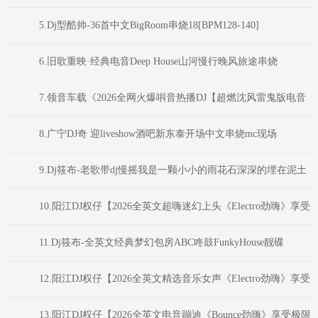
受极限魅力车载大碟】
5.Dj型酷帅-36首中文BigRoom串烧18[BPM128-140]
6.旧歌重映·经典电音Deep House山河慢行晚风旅途串烧
DJAION
7.领音车载《2026全网火爆唞音热播DJ【超燃沈风雷鬼版电音
NO.1】新感觉动感外文弹跳重低音(Dj红仔Mix)
8.广宁DJ奇 迎liveshow酒吧新东泰开场中文串烧mc现场
9.Dj筱布-老歌带dj慢摇我是一颗小小的雨花石深深的埋在泥土
之中FunkyHouse串烧
10.阳江DJ权仔【2026全英文超嗨迷幻上头《Electro劲嗨》享受
极限魅力车载大碟】
11.Dj筱布-全英文经典梦幻包房ABC咚鼓FunkyHouse靓碟
12.阳江DJ权仔【2026全英文精选音乐女声《Electro劲嗨》享受
极限魅力车载大碟】
13.阳江DJ权仔【2026全英文电音蹦迪《Bounce劲嗨》享受极限