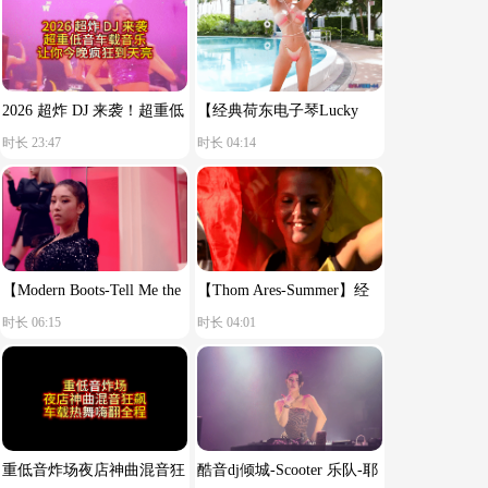
2026 超炸 DJ 来袭！超重低
【经典荷东电子琴Lucky
时长 23:47
时长 04:14
音车载音乐，让你今晚疯狂
star】舒服节奏
到天亮！
【Modern Boots-Tell Me the
【Thom Ares-Summer】经
时长 06:15
时长 04:01
Reason You Said Goodbye】
典荷东电音
重低音炸场夜店神曲混音狂
酷音dj倾城-Scooter 乐队-耶