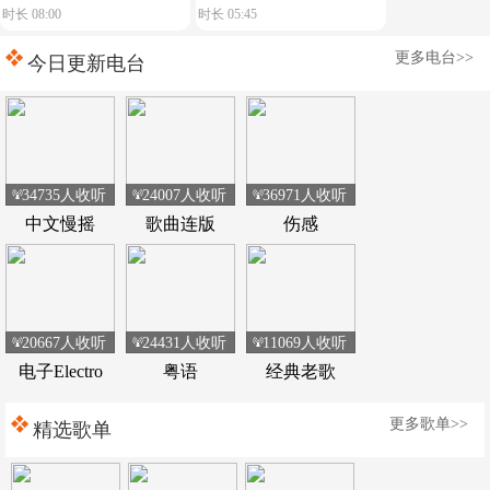
时长 08:00
时长 05:45
飙车载热舞嗨翻全程
皮耶皮耶(DjHzai
更多电台>>
FunkyHouse Remix 2026 Q
今日更新电台
鼓)
34735人收听
24007人收听
36971人收听
中文慢摇
歌曲连版
伤感
20667人收听
24431人收听
11069人收听
电子Electro
粤语
经典老歌
更多歌单>>
精选歌单