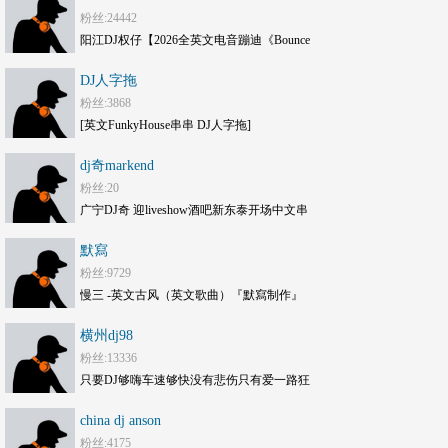
粉丝:24442
阳江DJ权仔【2026全英文电音蹦迪《Bounce
劲嗨》享受极限魅力车载大碟】
DJ人字拖
粉丝:3868
[英文FunkyHouse串串 DJ人字拖]
dj奇markend
粉丝:20
广宁DJ奇 迎liveshow酒吧新东泰开场中文串
烧mc现场
默寫
粉丝:9729
慢三 -英文古风（英文歌曲）『默寫制作』
横州dj98
粉丝:13336
只要DJ够嗨车速够快没有悲伤只有爱一路狂
嗨DJ打碟套曲劲爆车载CD1749(横州
china dj anson
DJ98Mix)
粉丝:4175