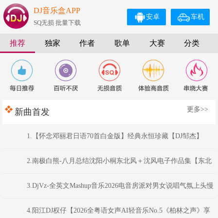
DJ音乐盒APP
安卓
车机
SQ无损 批量下载
推荐
独家
作者
歌单
大赛
分类
更多>>
新曲首发
1.【怀念邓丽君日语70首白金版】经典永恒珍藏【DJ邹杰】
2.南极白熊-八月总结沈阳小桐东北风＋沈风电子作品集【东北
俊丫头.东北神曲.挖曲麻菜的玉芬.东北的爷们】
3.DjVz-全英文Mashup音乐2026电音房派对男女说唱气氛上头慢
摇串烧
4.阳江DJ权仔【2026全粤语女声AI轻音乐No.5《柏林之声》享