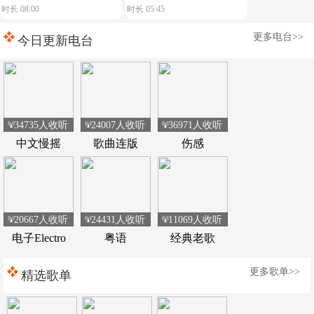
时长 08:00
时长 05:45
飙车载热舞嗨翻全程
皮耶皮耶(DjHzai
更多电台>>
FunkyHouse Remix 2026 Q
今日更新电台
鼓)
34735人收听
24007人收听
36971人收听
中文慢摇
歌曲连版
伤感
20667人收听
24431人收听
11069人收听
电子Electro
粤语
经典老歌
更多歌单>>
精选歌单