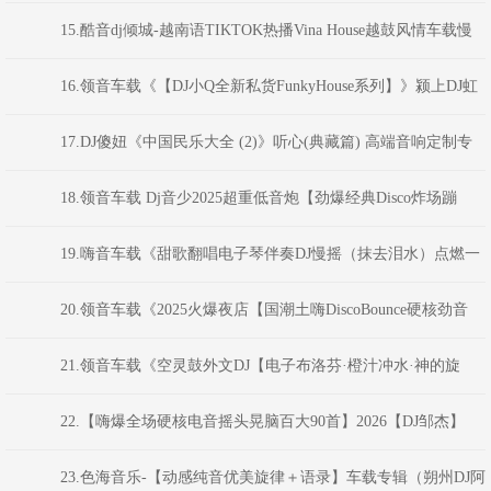
子NO.1】弹跳重低音》Dj红仔Mix)
15.酷音dj倾城-越南语TIKTOK热播Vina House越鼓风情车载慢
摇舞曲串烧
16.领音车载《【DJ小Q全新私货FunkyHouse系列】》颍上DJ虹
君
17.DJ傻妞《中国民乐大全 (2)》听心(典藏篇) 高端音响定制专
业示范碟(.11-Mix)
18.领音车载 Dj音少2025超重低音炮【劲爆经典Disco炸场蹦
迪】跳舞现场嗨碟
19.嗨音车载《甜歌翻唱电子琴伴奏DJ慢摇（抹去泪水）点燃一
根烟车载串烧V2》 DJ小花
20.领音车载《2025火爆夜店【国潮土嗨DiscoBounce硬核劲音
NO.8】弹跳重低音》(Dj红仔Mix)
21.领音车载《空灵鼓外文DJ【电子布洛芬·橙汁冲水·神的旋
律】》颍上DJ虹君
22.【嗨爆全场硬核电音摇头晃脑百大90首】2026【DJ邹杰】
23.色海音乐-【动感纯音优美旋律＋语录】车载专辑（朔州DJ阿