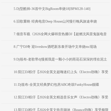
受极限魅力车载大碟】
5.Dj型酷帅-36首中文BigRoom串烧18[BPM128-140]
6.旧歌重映·经典电音Deep House山河慢行晚风旅途串烧
DJAION
7.领音车载《2026全网火爆唞音热播DJ【超燃沈风雷鬼版电音
NO.1】新感觉动感外文弹跳重低音(Dj红仔Mix)
8.广宁DJ奇 迎liveshow酒吧新东泰开场中文串烧mc现场
9.Dj筱布-老歌带dj慢摇我是一颗小小的雨花石深深的埋在泥土
之中FunkyHouse串烧
10.阳江DJ权仔【2026全英文超嗨迷幻上头《Electro劲嗨》享受
极限魅力车载大碟】
11.Dj筱布-全英文经典梦幻包房ABC咚鼓FunkyHouse靓碟
12.阳江DJ权仔【2026全英文精选音乐女声《Electro劲嗨》享受
极限魅力车载大碟】
13.阳江DJ权仔【2026全英文电音蹦迪《Bounce劲嗨》享受极限