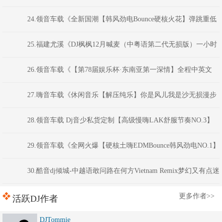
星MIX
24.领音车载《全新国潮【韩风劲电Bounce硬核火花】弹跳重低
音》(Dj红仔Mix)
25.福建尤溪《DJ枫枫12月喊麦（中粤语第二代无损版）一小时
春节回家必备喊麦串烧》福建DJ阿财
26.领音车载《【第78届娱乐杯·东南亚第一深情】全程中英文
ClubHouse音乐·以后非金币不可下载》权少音乐
27.嗨音车载《休闲音乐【解压纯乐】你是风儿我是沙无损漫步
睡前必备精选串烧》 河南DJ彦航
28.领音车载 Dj音少私货定制【高级慢嗨LAK舒服节奏NO.3】
弹跳越鼓VK电音
29.领音车载《全网火爆【硬核土嗨EDMBounce韩风劲电NO.1】
弹跳重低音》(Dj红仔Mix)
30.酷音dj倾城-中越语敢问路在何方Vietnam Remix梦幻又有点迷
离慢摇舞曲串烧
更多作者>>
活跃DJ作者
DJTommie